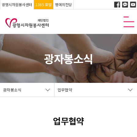
광명시자원봉사센터
1365 포털
명예의전당
광자봉소식
광자봉소식
업무협약
업무협약