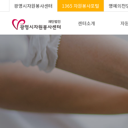
광명시자원봉사센터
1365 자원봉사포털
명예의전
센터소개
자