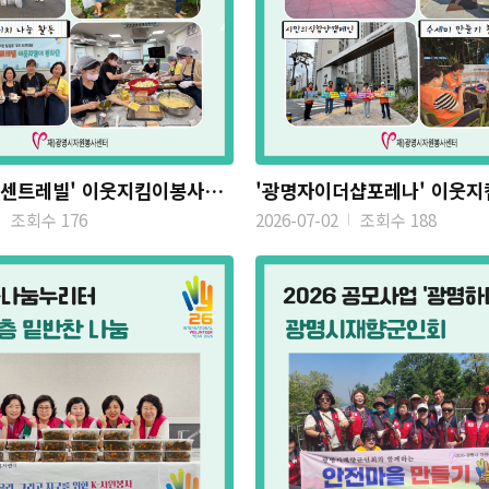
'이편한세상센트레빌' 이웃지킴이봉사단 활동
조회수 176
2026-07-02
조회수 188