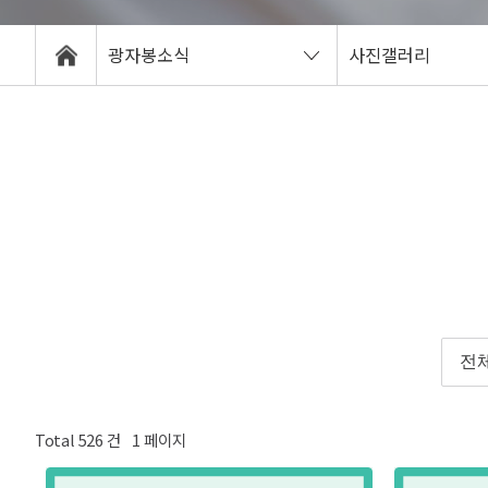
광자봉소식
사진갤러리
Total
526
건
1
페이지