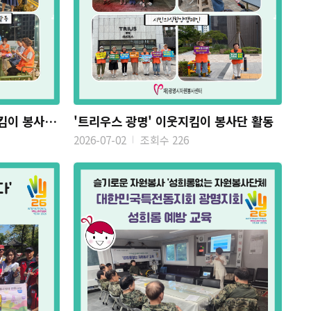
'광명자이더샵포레나' 이웃지킴이 봉사단 활동
'트리우스 광명' 이웃지킴이 봉사단 활동
2026-07-02
조회수 226