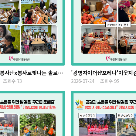
아봉쓰 청년봉사단x봉사로빛나는 솔로(+) 그림으로 잇는 세대공...
조회수 73
2026-07-24
조회수 95