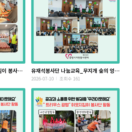
'광명자이더샵포레나'이웃지킴이 봉사단 수박화채 나눔 활동
유재석봉사단 나눔교육_무지개 숲의 엉뚱한 음악회
2026-07-10
조회수 161