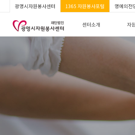
광명시자원봉사센터
1365 자원봉사포털
명예의전
센터소개
자