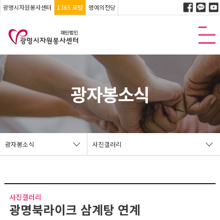
광명시자원봉사센터
1365 포털
명예의전당
광자봉소식
광자봉소식
사진갤러리
사진갤러리
광명북라이크 삼계탕 연계