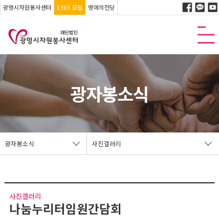
광명시자원봉사센터
1365 포털
명예의전당
광자봉소식
광자봉소식
사진갤러리
사진갤러리
나눔누리터임원간담회