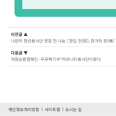
이전글
▲
나란히 청년봉사단 명절 전 나눔 \'한입 전(煎), 한가득 정(情)’
다음글
▼
자원순환캠페인 -우유팩기부*커뮤니티봉사단이떴다
개인정보처리방침
사이트맵
오시는 길