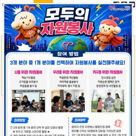
광명시자원봉사센터
1365 포털
명예의전당
자원봉사
센터소개
봉사단체
특성