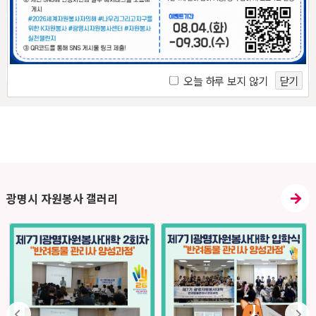
부정부패
수요처
시설대관
신고센터
오늘 하루 보지 않기
닫기
광명시 자원봉사 갤러리