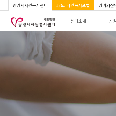
광명시자원봉사센터
1365 자원봉사포털
명예의전
센터소개
자