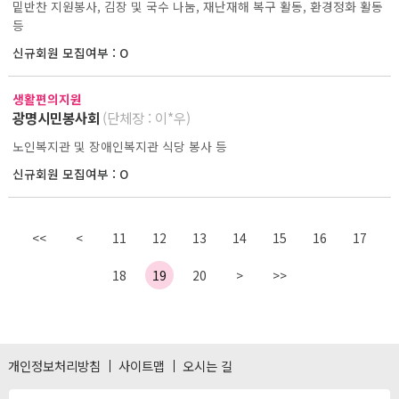
밑반찬 지원봉사, 김장 및 국수 나눔, 재난재해 복구 활동, 환경정화 활동
등
신규회원 모집여부 : O
생활편의지원
광명시민봉사회
(단체장 : 이*우)
노인복지관 및 장애인복지관 식당 봉사 등
신규회원 모집여부 : O
<<
<
11
12
13
14
15
16
17
18
19
20
>
>>
개인정보처리방침
사이트맵
오시는 길