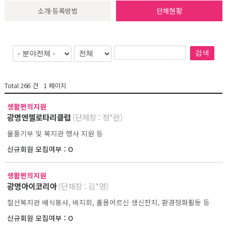
소개·등록방법
단체현황
검색
Total
266
건
1
페이지
생활편의지원
광명엔젤로타리클럽
(단체장 : 정*란)
물품기부 및 복지관 행사 지원 등
신규회원 모집여부 : O
생활편의지원
광명아이코리아
(단체장 : 김*영)
철산복지관 배식봉사, 바지회, 홀몸어르신 생신잔치, 환경정화활동 등
신규회원 모집여부 : O